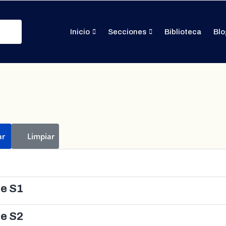
Inicio
Secciones
Biblioteca
Blo
ar
Limpiar
le S1
le S2