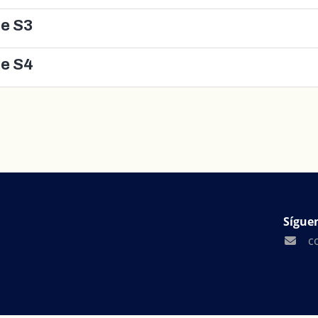
le S3
le S4
Sígue
c