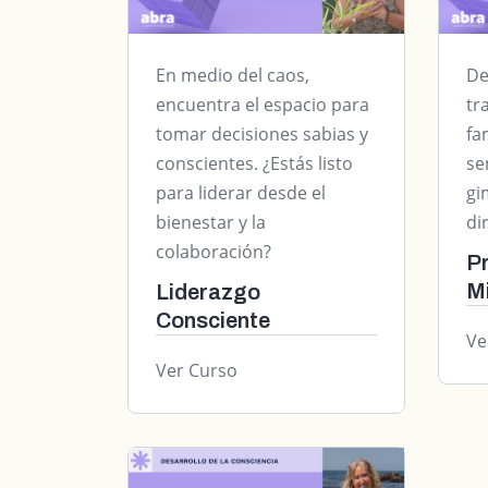
En medio del caos,
De
encuentra el espacio para
tr
tomar decisiones sabias y
fa
conscientes. ¿Estás listo
se
para liderar desde el
gi
bienestar y la
di
colaboración?
Pr
M
Liderazgo
Consciente
Ve
Ver Curso