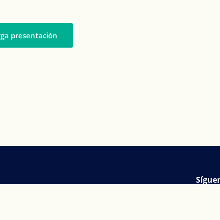
ga presentación
Sígue
c