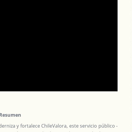
Resumen
rniza y fortalece ChileValora, este servicio público -